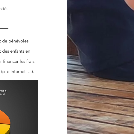
sité.
 de bénévoles
t des enfants en
 financer les frais
ite Internet, ...).