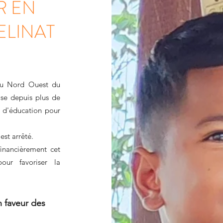
R EN
ELINAT
 au Nord Ouest du
se depuis plus de
e d'éducation pour
est arrêté.
inancièrement cet
our favoriser la
 faveur des