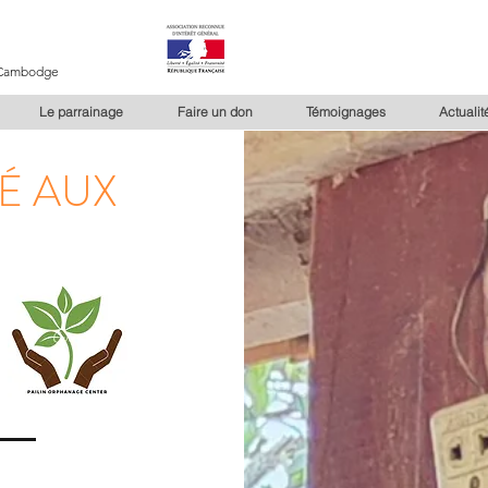
u Cambodge
Le parrainage
Faire un don
Témoignages
Actualit
É AUX