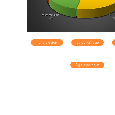
Faire un don
Le parrainage
Agir avec nous