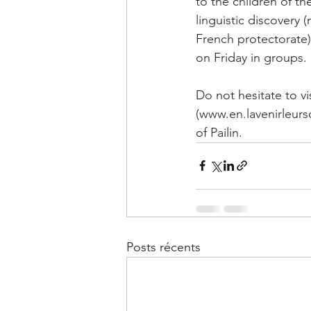
to the children of t
linguistic discover
French protectorate
on Friday in groups.
Do not hesitate to v
(
www.en.lavenirleurs
of Pailin.
Posts récents