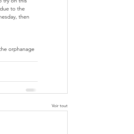
try on this 
due to the 
nesday, then 
 the orphanage 
Voir tout