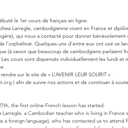
ébuté le 1er cours de français en ligne.
phea Larregle, cambodgienne vivant en France et diplô
angère), qui nous a contacté pour donner bénévolement 
 de l’orphelinat. Quelques-uns d’entre eux ont osé se lan
que (à savoir que beaucoup de cambodgiens parlaient fra
. Les cours sont dispensés individuellement les lundi et 
pe.
 rendre sur le site de « L’AVENIR LEUR SOURIT »  
it.org
 ) afin de suivre nos actions et de continuer à soute
th, the first online French lesson has started.
Larregle, a Cambodian teacher who is living in France 
s a foreign language), who has contacted us to attend 