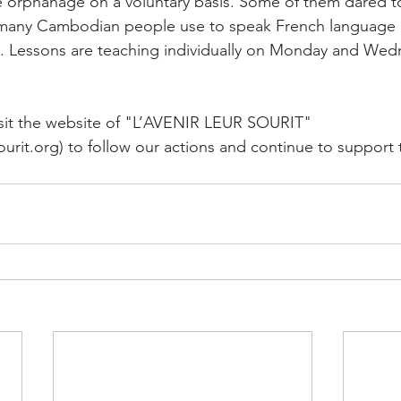
he orphanage on a voluntary basis. Some of them dared to 
y (many Cambodian people use to speak French language 
). Lessons are teaching individually on Monday and Wed
isit the website of "L’AVENIR LEUR SOURIT" 
ourit.org
) to follow our actions and continue to support