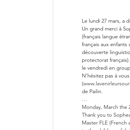
Le lundi 27 mars, a d
Un grand merci à So
(français langue étr
français aux enfants
découverte linguisti
protectorat français)
le vendredi en grou
N’hésitez pas à vous
(
www.lavenirleursour
de Pailin. 
…
Monday, March the 27
Thank you to Sophea 
Master FLE (French a