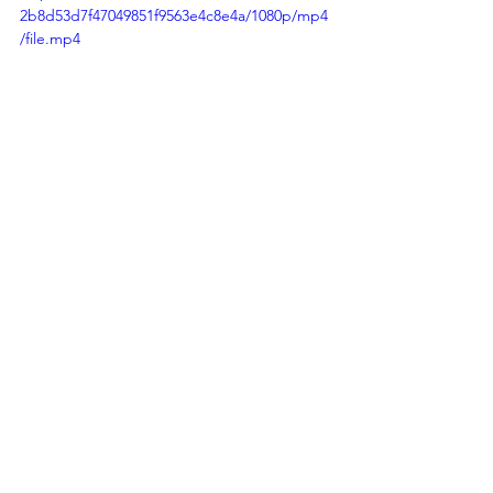
2b8d53d7f47049851f9563e4c8e4a/1080p/mp4
/file.mp4
Voir tout
Posts récents