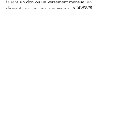
faisant
un don ou un versement mensuel
en
cliquant sur le lien ci-dessous
(
L'AVENIR
LEUR SOURIT
étant une association
humanitaire reconnue d'intérêt général,
chaque don ou versement mensuel ouvre
droit à une réduction d'impôt de 66% pour
les particuliers et 60% pour les sociétés).