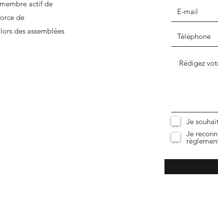
 membre actif de
force de
s lors des assemblées
Je souhai
Je reconna
règlement 