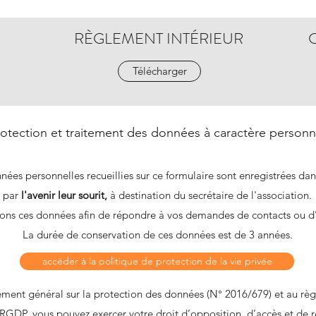
RÈGLEMENT INTÉRIEUR
Télécharger
rotection et traitement des données à caractère personn
nées personnelles recueillies sur ce formulaire sont enregistrées dans
par
l'avenir leur sourit,
à destination du secrétaire de l'association.
ons ces données afin de répondre à vos demandes de contacts ou d’
La durée de conservation de ces données est de 3 années.
accéder à la politique de protection de la vie privée
ent général sur la protection des données (N° 2016/679) et au r
RGDP, vous pouvez exercer votre droit d’opposition, d’accès et de r