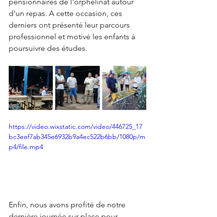
pensionnaires de l'orphelinat autour 
d'un repas. A cette occasion, ces 
derniers ont présenté leur parcours 
professionnel et motivé les enfants à 
poursuivre des études.
https://video.wixstatic.com/video/446725_17
bc3eef7ab345e6932b9a4ec522b6bb/1080p/m
p4/file.mp4
Enfin, nous avons profité de notre 
dernière journée sur place pour 