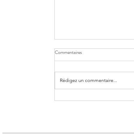
Commentaires
Rédigez un commentaire...
Retour de Sochea au Cambodge